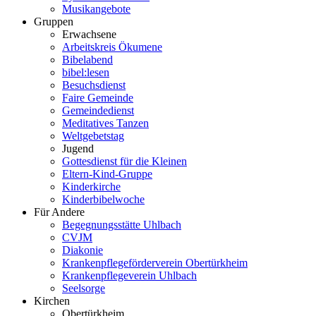
Musikangebote
Gruppen
Erwachsene
Arbeitskreis Ökumene
Bibelabend
bibel:lesen
Besuchsdienst
Faire Gemeinde
Gemeindedienst
Meditatives Tanzen
Weltgebetstag
Jugend
Gottesdienst für die Kleinen
Eltern-Kind-Gruppe
Kinderkirche
Kinderbibelwoche
Für Andere
Begegnungsstätte Uhlbach
CVJM
Diakonie
Krankenpflegeförderverein Obertürkheim
Krankenpflegeverein Uhlbach
Seelsorge
Kirchen
Obertürkheim