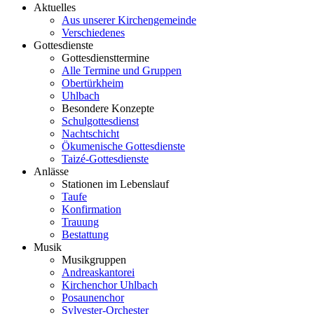
Aktuelles
Aus unserer Kirchengemeinde
Verschiedenes
Gottesdienste
Gottesdiensttermine
Alle Termine und Gruppen
Obertürkheim
Uhlbach
Besondere Konzepte
Schulgottesdienst
Nachtschicht
Ökumenische Gottesdienste
Taizé-Gottesdienste
Anlässe
Stationen im Lebenslauf
Taufe
Konfirmation
Trauung
Bestattung
Musik
Musikgruppen
Andreaskantorei
Kirchenchor Uhlbach
Posaunenchor
Sylvester-Orchester