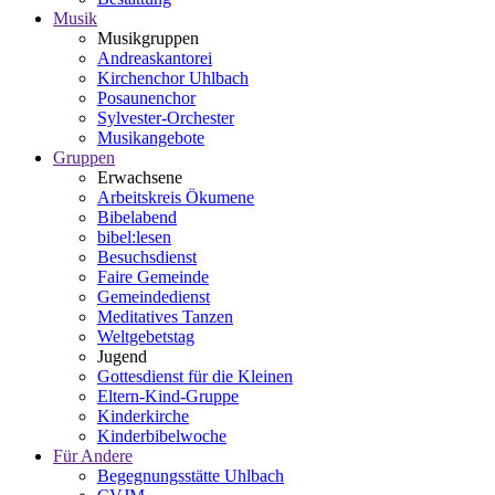
Musik
Musikgruppen
Andreaskantorei
Kirchenchor Uhlbach
Posaunenchor
Sylvester-Orchester
Musikangebote
Gruppen
Erwachsene
Arbeitskreis Ökumene
Bibelabend
bibel:lesen
Besuchsdienst
Faire Gemeinde
Gemeindedienst
Meditatives Tanzen
Weltgebetstag
Jugend
Gottesdienst für die Kleinen
Eltern-Kind-Gruppe
Kinderkirche
Kinderbibelwoche
Für Andere
Begegnungsstätte Uhlbach