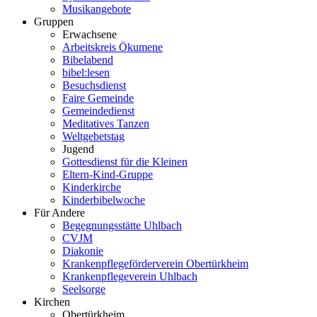
Musikangebote
Gruppen
Erwachsene
Arbeitskreis Ökumene
Bibelabend
bibel:lesen
Besuchsdienst
Faire Gemeinde
Gemeindedienst
Meditatives Tanzen
Weltgebetstag
Jugend
Gottesdienst für die Kleinen
Eltern-Kind-Gruppe
Kinderkirche
Kinderbibelwoche
Für Andere
Begegnungsstätte Uhlbach
CVJM
Diakonie
Krankenpflegeförderverein Obertürkheim
Krankenpflegeverein Uhlbach
Seelsorge
Kirchen
Obertürkheim