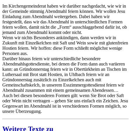
Im Kirchengemeinderat haben wir darüber nachgedacht, wie wir in
der Gemeinde stimmig Abendmahl feiern können. Wir wollen Jesu
Einladung zum Abendmahl weitergeben. Dabei haben wir
festgestellt, dass wir das Abendmahl in unterschiedlichen Formen
feiern wollen, damit nicht die „Form“ ausschlaggebend dafür ist, ob
jemand zum Abendmahl kommt oder nicht.
Wenn wir nichts Besonderes ankündigen, dann werden wir in
Zukunft mit Einzelkelchen mit Saft und Wein sowie mit glutenfreien
Hostien feiern. Wir hoffen: diese Form schließt möglichst wenige
Personen aus.
Darüber hinaus feiern wir unterschiedliche besondere
Abendmahlsgottesdienste, bei denen die Form dann auch variieren
kann: an Gründonnerstag feiern wir in Obertürkheim an Tischen im
Luthersaal mit Brot statt Hostien, in Uhlbach feiern wir an
Gründonnerstag zusätzlich zu Einzelkelchen auch mit
Gemeinschaftskelch, in unserem Esszimmergottesdienst feiern wir
Abendmahl zusammen mit einem gemeinsamen Abendessen…
Auch bei diesen besonderen Formen gilt: wenn Sie Brot oder Saft
oder Wein nicht vertragen – geben Sie uns einfach ein Zeichen. Jesu
Gegenwart im Abendmahl ist in verschiedenen Formen möglich, so
unsere Überzeugung.
Weitere Texte zu