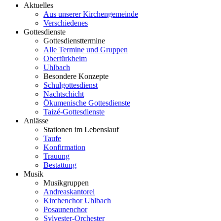
Aktuelles
Aus unserer Kirchengemeinde
Verschiedenes
Gottesdienste
Gottesdiensttermine
Alle Termine und Gruppen
Obertürkheim
Uhlbach
Besondere Konzepte
Schulgottesdienst
Nachtschicht
Ökumenische Gottesdienste
Taizé-Gottesdienste
Anlässe
Stationen im Lebenslauf
Taufe
Konfirmation
Trauung
Bestattung
Musik
Musikgruppen
Andreaskantorei
Kirchenchor Uhlbach
Posaunenchor
Sylvester-Orchester