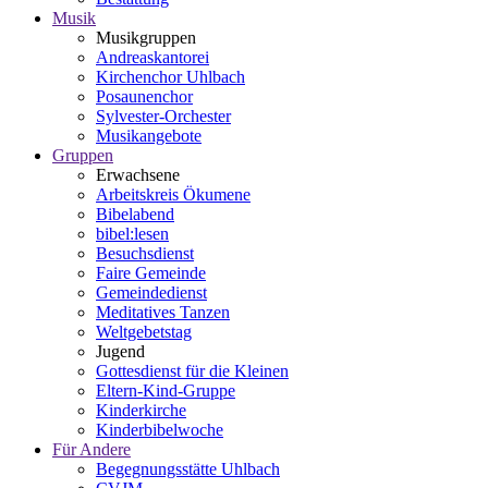
Musik
Musikgruppen
Andreaskantorei
Kirchenchor Uhlbach
Posaunenchor
Sylvester-Orchester
Musikangebote
Gruppen
Erwachsene
Arbeitskreis Ökumene
Bibelabend
bibel:lesen
Besuchsdienst
Faire Gemeinde
Gemeindedienst
Meditatives Tanzen
Weltgebetstag
Jugend
Gottesdienst für die Kleinen
Eltern-Kind-Gruppe
Kinderkirche
Kinderbibelwoche
Für Andere
Begegnungsstätte Uhlbach