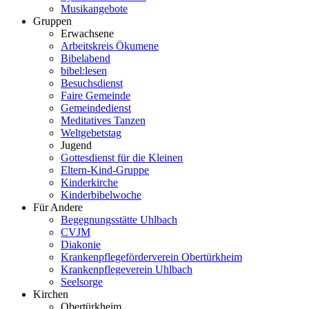
Musikangebote
Gruppen
Erwachsene
Arbeitskreis Ökumene
Bibelabend
bibel:lesen
Besuchsdienst
Faire Gemeinde
Gemeindedienst
Meditatives Tanzen
Weltgebetstag
Jugend
Gottesdienst für die Kleinen
Eltern-Kind-Gruppe
Kinderkirche
Kinderbibelwoche
Für Andere
Begegnungsstätte Uhlbach
CVJM
Diakonie
Krankenpflegeförderverein Obertürkheim
Krankenpflegeverein Uhlbach
Seelsorge
Kirchen
Obertürkheim