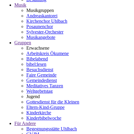
Musik
Musikgruppen
Andreaskantorei
Kirchenchor Uhlbach
Posaunenchor
Sylvester-Orchester
Musikangebote
Gruppen
Erwachsene
Arbeitskreis Ökumene
Bibelabend
bibel:lesen
Besuchsdienst
Faire Gemeinde
Gemeindedienst
Meditatives Tanzen
Weltgebetstag
Jugend
Gottesdienst für die Kleinen
Eltern-Kind-Gruppe
Kinderkirche
Kinderbibelwoche
Für Andere
Begegnungsstätte Uhlbach