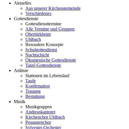
Aktuelles
Aus unserer Kirchengemeinde
Verschiedenes
Gottesdienste
Gottesdiensttermine
Alle Termine und Gruppen
Obertürkheim
Uhlbach
Besondere Konzepte
Schulgottesdienst
Nachtschicht
Ökumenische Gottesdienste
Taizé-Gottesdienste
Anlässe
Stationen im Lebenslauf
Taufe
Konfirmation
Trauung
Bestattung
Musik
Musikgruppen
Andreaskantorei
Kirchenchor Uhlbach
Posaunenchor
Sylvester-Orchester