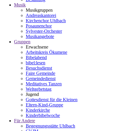
Musik
Musikgruppen
Andreaskantorei
Kirchenchor Uhlbach
Posaunenchor
Sylvester-Orchester
Musikangebote
Gruppen
Erwachsene
Arbeitskreis Ökumene
Bibelabend
bibel:lesen
Besuchsdienst
Faire Gemeinde
Gemeindedienst
Meditatives Tanzen
Weltgebetstag
Jugend
Gottesdienst für die Kleinen
Eltern-Kind-Gruppe
Kinderkirche
Kinderbibelwoche
Für Andere
Begegnungsstätte Uhlbach