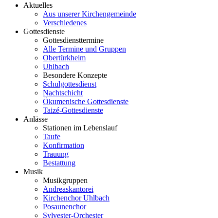
Aktuelles
Aus unserer Kirchengemeinde
Verschiedenes
Gottesdienste
Gottesdiensttermine
Alle Termine und Gruppen
Obertürkheim
Uhlbach
Besondere Konzepte
Schulgottesdienst
Nachtschicht
Ökumenische Gottesdienste
Taizé-Gottesdienste
Anlässe
Stationen im Lebenslauf
Taufe
Konfirmation
Trauung
Bestattung
Musik
Musikgruppen
Andreaskantorei
Kirchenchor Uhlbach
Posaunenchor
Sylvester-Orchester