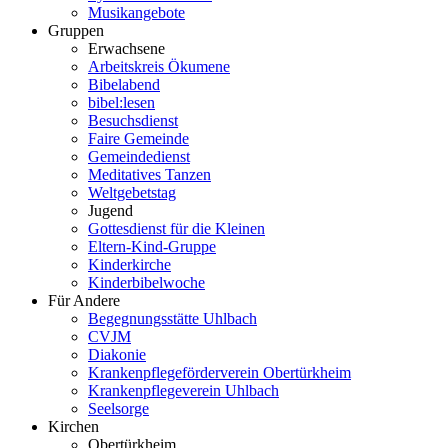
Musikangebote
Gruppen
Erwachsene
Arbeitskreis Ökumene
Bibelabend
bibel:lesen
Besuchsdienst
Faire Gemeinde
Gemeindedienst
Meditatives Tanzen
Weltgebetstag
Jugend
Gottesdienst für die Kleinen
Eltern-Kind-Gruppe
Kinderkirche
Kinderbibelwoche
Für Andere
Begegnungsstätte Uhlbach
CVJM
Diakonie
Krankenpflegeförderverein Obertürkheim
Krankenpflegeverein Uhlbach
Seelsorge
Kirchen
Obertürkheim