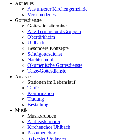
Aktuelles
Aus unserer Kirchengemeinde
Verschiedenes
Gottesdienste
Gottesdiensttermine
Alle Termine und Gruppen
Obertürkheim
Uhlbach
Besondere Konzepte
Schulgottesdienst
Nachtschicht
Ökumenische Gottesdienste
Taizé-Gottesdienste
Anlässe
Stationen im Lebenslauf
Taufe
Konfirmation
Trauung
Bestattung
Musik
Musikgruppen
Andreaskantorei
Kirchenchor Uhlbach
Posaunenchor
Sylvester-Orchester