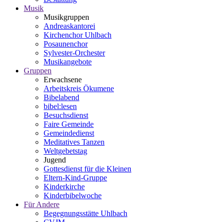
Musik
Musikgruppen
Andreaskantorei
Kirchenchor Uhlbach
Posaunenchor
Sylvester-Orchester
Musikangebote
Gruppen
Erwachsene
Arbeitskreis Ökumene
Bibelabend
bibel:lesen
Besuchsdienst
Faire Gemeinde
Gemeindedienst
Meditatives Tanzen
Weltgebetstag
Jugend
Gottesdienst für die Kleinen
Eltern-Kind-Gruppe
Kinderkirche
Kinderbibelwoche
Für Andere
Begegnungsstätte Uhlbach