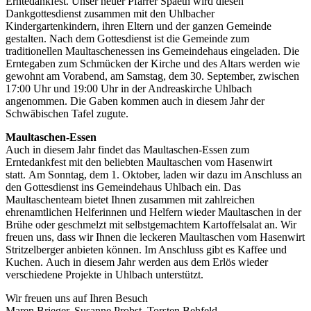
Erntedankfest. Unser neuer Pfarrer Spaeth wird diesen
Dankgottesdienst zusammen mit den Uhlbacher
Kindergartenkindern, ihren Eltern und der ganzen Gemeinde
gestalten. Nach dem Gottesdienst ist die Gemeinde zum
traditionellen Maultaschenessen ins Gemeindehaus eingeladen. Die
Erntegaben zum Schmücken der Kirche und des Altars werden wie
gewohnt am Vorabend, am Samstag, dem 30. September, zwischen
17:00 Uhr und 19:00 Uhr in der Andreaskirche Uhlbach
angenommen. Die Gaben kommen auch in diesem Jahr der
Schwäbischen Tafel zugute.
Maultaschen-Essen
Auch in diesem Jahr findet das Maultaschen-Essen zum
Erntedankfest mit den beliebten Maultaschen vom Hasenwirt
statt. Am Sonntag, dem 1. Oktober, laden wir dazu im Anschluss an
den Gottesdienst ins Gemeindehaus Uhlbach ein. Das
Maultaschenteam bietet Ihnen zusammen mit zahlreichen
ehrenamtlichen Helferinnen und Helfern wieder Maultaschen in der
Brühe oder geschmelzt mit selbstgemachtem Kartoffelsalat an. Wir
freuen uns, dass wir Ihnen die leckeren Maultaschen vom Hasenwirt
Stritzelberger anbieten können. Im Anschluss gibt es Kaffee und
Kuchen. Auch in diesem Jahr werden aus dem Erlös wieder
verschiedene Projekte in Uhlbach unterstützt.
Wir freuen uns auf Ihren Besuch
Maren Brieger, Susanne Probst, Torsten Behfeld