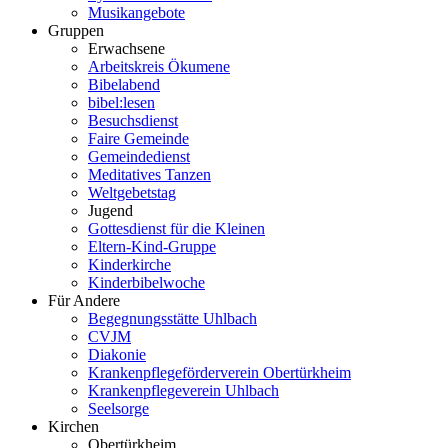
Musikangebote
Gruppen
Erwachsene
Arbeitskreis Ökumene
Bibelabend
bibel:lesen
Besuchsdienst
Faire Gemeinde
Gemeindedienst
Meditatives Tanzen
Weltgebetstag
Jugend
Gottesdienst für die Kleinen
Eltern-Kind-Gruppe
Kinderkirche
Kinderbibelwoche
Für Andere
Begegnungsstätte Uhlbach
CVJM
Diakonie
Krankenpflegeförderverein Obertürkheim
Krankenpflegeverein Uhlbach
Seelsorge
Kirchen
Obertürkheim