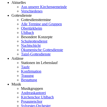
Aktuelles
Aus unserer Kirchengemeinde
Verschiedenes
Gottesdienste
Gottesdiensttermine
Alle Termine und Gruppen
Obertürkheim
Uhlbach
Besondere Konzepte
Schulgottesdienst
Nachtschicht
Ökumenische Gottesdienste
Taizé-Gottesdienste
Anlässe
Stationen im Lebenslauf
Taufe
Konfirmation
Trauung
Bestattung
Musik
Musikgruppen
Andreaskantorei
Kirchenchor Uhlbach
Posaunenchor
Sylvester-Orchester