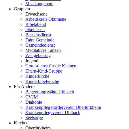
Musikangebote
Gruppen
Erwachsene
Arbeitskreis Ökumene
Bibelabend
bibel:lesen
Besuchsdienst
Faire Gemeinde
Gemeindedienst
Meditatives Tanzen
Weltgebetstag
Jugend
Gottesdienst für die Kleinen
Eltern-Kind-Gruppe
Kinderkirche
Kinderbibelwoche
Für Andere
Begegnungsstätte Uhlbach
CVJM
Diakonie
Krankenpflegeförderverein Obertürkheim
Krankenpflegeverein Uhlbach
Seelsorge
Kirchen
Obertürkheim