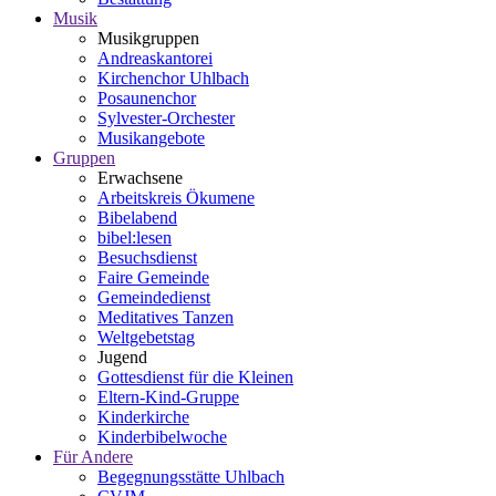
Musik
Musikgruppen
Andreaskantorei
Kirchenchor Uhlbach
Posaunenchor
Sylvester-Orchester
Musikangebote
Gruppen
Erwachsene
Arbeitskreis Ökumene
Bibelabend
bibel:lesen
Besuchsdienst
Faire Gemeinde
Gemeindedienst
Meditatives Tanzen
Weltgebetstag
Jugend
Gottesdienst für die Kleinen
Eltern-Kind-Gruppe
Kinderkirche
Kinderbibelwoche
Für Andere
Begegnungsstätte Uhlbach