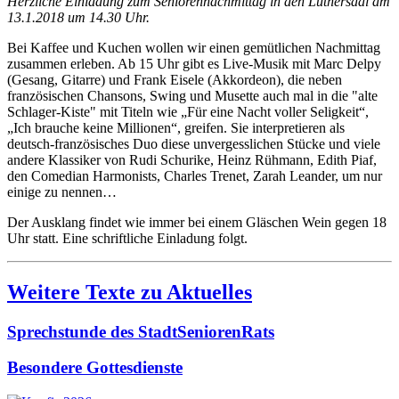
Herzliche Einladung zum Seniorennachmittag in den Luthersaal am
13.1.2018 um 14.30 Uhr.
Bei Kaffee und Kuchen wollen wir einen gemütlichen Nachmittag
zusammen erleben. Ab 15 Uhr gibt es Live-Musik mit Marc Delpy
(Gesang, Gitarre) und Frank Eisele (Akkordeon), die neben
französischen Chansons, Swing und Musette auch mal in die "alte
Schlager-Kiste" mit Titeln wie „Für eine Nacht voller Seligkeit“,
„Ich brauche keine Millionen“, greifen. Sie interpretieren als
deutsch-französisches Duo diese unvergesslichen Stücke und viele
andere Klassiker von Rudi Schurike, Heinz Rühmann, Edith Piaf,
den Comedian Harmonists, Charles Trenet, Zarah Leander, um nur
einige zu nennen…
Der Ausklang findet wie immer bei einem Gläschen Wein gegen 18
Uhr statt. Eine schriftliche Einladung folgt.
Weitere Texte zu Aktuelles
Sprechstunde des StadtSeniorenRats
Besondere Gottesdienste