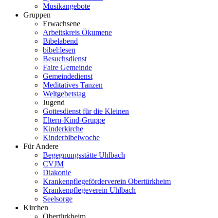
Musikangebote
Gruppen
Erwachsene
Arbeitskreis Ökumene
Bibelabend
bibel:lesen
Besuchsdienst
Faire Gemeinde
Gemeindedienst
Meditatives Tanzen
Weltgebetstag
Jugend
Gottesdienst für die Kleinen
Eltern-Kind-Gruppe
Kinderkirche
Kinderbibelwoche
Für Andere
Begegnungsstätte Uhlbach
CVJM
Diakonie
Krankenpflegeförderverein Obertürkheim
Krankenpflegeverein Uhlbach
Seelsorge
Kirchen
Obertürkheim