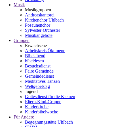
Musik
Musikgruppen
Andreaskantorei
Kirchenchor Uhlbach
Posaunenchor
Sylvester-Orchester
Musikangebote
Gruppen
Erwachsene
Arbeitskreis Ökumene
Bibelabend
bibel:lesen
Besuchsdienst
Faire Gemeinde
Gemeindedienst
Meditatives Tanzen
Weltgebetstag
Jugend
Gottesdienst für die Kleinen
Eltern-Kind-Gruppe
Kinderkirche
Kinderbibelwoche
Für Andere
Begegnungsstätte Uhlbach