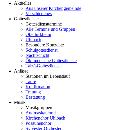
Aktuelles
Aus unserer Kirchengemeinde
Verschiedenes
Gottesdienste
Gottesdiensttermine
Alle Termine und Gruppen
Obertürkheim
Uhlbach
Besondere Konzepte
Schulgottesdienst
Nachtschicht
Ökumenische Gottesdienste
Taizé-Gottesdienste
Anlässe
Stationen im Lebenslauf
Taufe
Konfirmation
Trauung
Bestattung
Musik
Musikgruppen
Andreaskantorei
Kirchenchor Uhlbach
Posaunenchor
Sylvester-Orchester