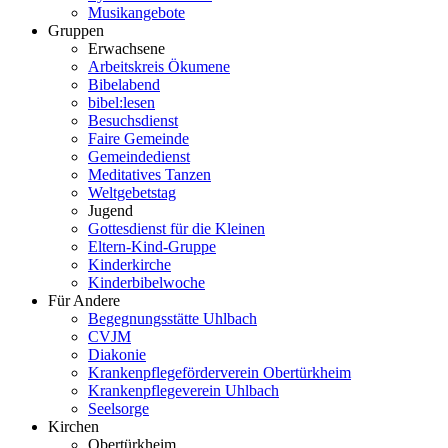
Musikangebote
Gruppen
Erwachsene
Arbeitskreis Ökumene
Bibelabend
bibel:lesen
Besuchsdienst
Faire Gemeinde
Gemeindedienst
Meditatives Tanzen
Weltgebetstag
Jugend
Gottesdienst für die Kleinen
Eltern-Kind-Gruppe
Kinderkirche
Kinderbibelwoche
Für Andere
Begegnungsstätte Uhlbach
CVJM
Diakonie
Krankenpflegeförderverein Obertürkheim
Krankenpflegeverein Uhlbach
Seelsorge
Kirchen
Obertürkheim