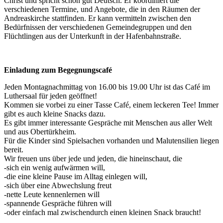
Christ und spricht schon gut Deutsch. Er koordiniert die
verschiedenen Termine, und Angebote, die in den Räumen der
Andreaskirche stattfinden. Er kann vermitteln zwischen den
Bedürfnissen der verschiedenen Gemeindegruppen und den
Flüchtlingen aus der Unterkunft in der Hafenbahnstraße.
Einladung zum Begegnungscafé
Jeden Montagnachmittag von 16.00 bis 19.00 Uhr ist das Café im
Luthersaal für jeden geöffnet!
Kommen sie vorbei zu einer Tasse Café, einem leckeren Tee! Immer
gibt es auch kleine Snacks dazu.
Es gibt immer interessante Gespräche mit Menschen aus aller Welt
und aus Obertürkheim.
Für die Kinder sind Spielsachen vorhanden und Malutensilien liegen
bereit.
Wir freuen uns über jede und jeden, die hineinschaut, die
-sich ein wenig aufwärmen will,
-die eine kleine Pause im Alltag einlegen will,
-sich über eine Abwechslung freut
-nette Leute kennenlernen will
-spannende Gespräche führen will
-oder einfach mal zwischendurch einen kleinen Snack braucht!