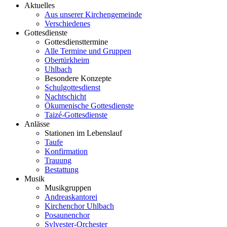
Aktuelles
Aus unserer Kirchengemeinde
Verschiedenes
Gottesdienste
Gottesdiensttermine
Alle Termine und Gruppen
Obertürkheim
Uhlbach
Besondere Konzepte
Schulgottesdienst
Nachtschicht
Ökumenische Gottesdienste
Taizé-Gottesdienste
Anlässe
Stationen im Lebenslauf
Taufe
Konfirmation
Trauung
Bestattung
Musik
Musikgruppen
Andreaskantorei
Kirchenchor Uhlbach
Posaunenchor
Sylvester-Orchester