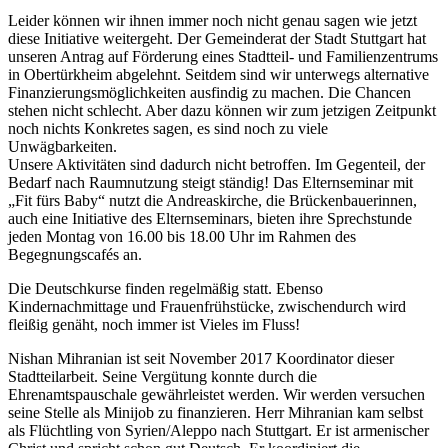
Leider können wir ihnen immer noch nicht genau sagen wie jetzt
diese Initiative weitergeht. Der Gemeinderat der Stadt Stuttgart hat
unseren Antrag auf Förderung eines Stadtteil- und Familienzentrums
in Obertürkheim abgelehnt. Seitdem sind wir unterwegs alternative
Finanzierungsmöglichkeiten ausfindig zu machen. Die Chancen
stehen nicht schlecht. Aber dazu können wir zum jetzigen Zeitpunkt
noch nichts Konkretes sagen, es sind noch zu viele
Unwägbarkeiten.
Unsere Aktivitäten sind dadurch nicht betroffen. Im Gegenteil, der
Bedarf nach Raumnutzung steigt ständig! Das Elternseminar mit
„Fit fürs Baby“ nutzt die Andreaskirche, die Brückenbauerinnen,
auch eine Initiative des Elternseminars, bieten ihre Sprechstunde
jeden Montag von 16.00 bis 18.00 Uhr im Rahmen des
Begegnungscafés an.
Die Deutschkurse finden regelmäßig statt. Ebenso
Kindernachmittage und Frauenfrühstücke, zwischendurch wird
fleißig genäht, noch immer ist Vieles im Fluss!
Nishan Mihranian ist seit November 2017 Koordinator dieser
Stadtteilarbeit. Seine Vergütung konnte durch die
Ehrenamtspauschale gewährleistet werden. Wir werden versuchen
seine Stelle als Minijob zu finanzieren. Herr Mihranian kam selbst
als Flüchtling von Syrien/Aleppo nach Stuttgart. Er ist armenischer