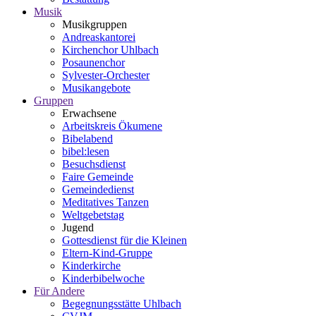
Musik
Musikgruppen
Andreaskantorei
Kirchenchor Uhlbach
Posaunenchor
Sylvester-Orchester
Musikangebote
Gruppen
Erwachsene
Arbeitskreis Ökumene
Bibelabend
bibel:lesen
Besuchsdienst
Faire Gemeinde
Gemeindedienst
Meditatives Tanzen
Weltgebetstag
Jugend
Gottesdienst für die Kleinen
Eltern-Kind-Gruppe
Kinderkirche
Kinderbibelwoche
Für Andere
Begegnungsstätte Uhlbach