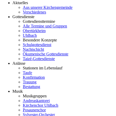
Aktuelles
Aus unserer Kirchengemeinde
Verschiedenes
Gottesdienste
Gottesdiensttermine
Alle Termine und Gruppen
Obertürkheim
Uhlbach
Besondere Konzepte
Schulgottesdienst
Nachtschicht
Ökumenische Gottesdienste
Taizé-Gottesdienste
Anlässe
Stationen im Lebenslauf
Taufe
Konfirmation
Trauung
Bestattung
Musik
Musikgruppen
Andreaskantorei
Kirchenchor Uhlbach
Posaunenchor
Sylvester-Orchester