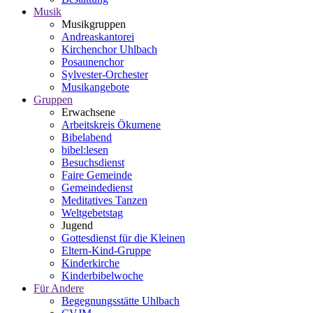
Musik
Musikgruppen
Andreaskantorei
Kirchenchor Uhlbach
Posaunenchor
Sylvester-Orchester
Musikangebote
Gruppen
Erwachsene
Arbeitskreis Ökumene
Bibelabend
bibel:lesen
Besuchsdienst
Faire Gemeinde
Gemeindedienst
Meditatives Tanzen
Weltgebetstag
Jugend
Gottesdienst für die Kleinen
Eltern-Kind-Gruppe
Kinderkirche
Kinderbibelwoche
Für Andere
Begegnungsstätte Uhlbach