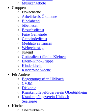
Musikangebote
Gruppen
Erwachsene
Arbeitskreis Ökumene
Bibelabend
bibel:lesen
Besuchsdienst
Faire Gemeinde
Gemeindedienst
Meditatives Tanzen
Weltgebetstag
Jugend
Gottesdienst für die Kleinen
Eltern-Kind-Gruppe
Kinderkirche
Kinderbibelwoche
Für Andere
Begegnungsstätte Uhlbach
CVJM
Diakonie
Krankenpflegeförderverein Obertürkheim
Krankenpflegeverein Uhlbach
Seelsorge
Kirchen
Obertürkheim