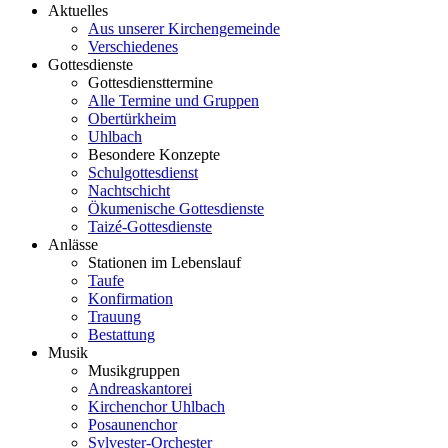
Aktuelles
Aus unserer Kirchengemeinde
Verschiedenes
Gottesdienste
Gottesdiensttermine
Alle Termine und Gruppen
Obertürkheim
Uhlbach
Besondere Konzepte
Schulgottesdienst
Nachtschicht
Ökumenische Gottesdienste
Taizé-Gottesdienste
Anlässe
Stationen im Lebenslauf
Taufe
Konfirmation
Trauung
Bestattung
Musik
Musikgruppen
Andreaskantorei
Kirchenchor Uhlbach
Posaunenchor
Sylvester-Orchester