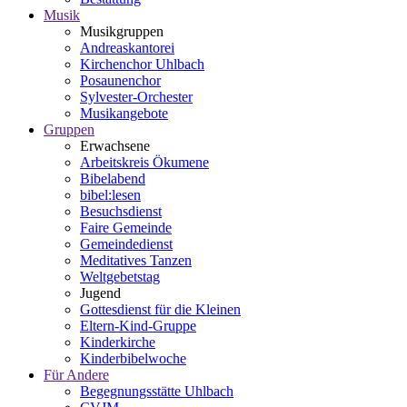
Musik
Musikgruppen
Andreaskantorei
Kirchenchor Uhlbach
Posaunenchor
Sylvester-Orchester
Musikangebote
Gruppen
Erwachsene
Arbeitskreis Ökumene
Bibelabend
bibel:lesen
Besuchsdienst
Faire Gemeinde
Gemeindedienst
Meditatives Tanzen
Weltgebetstag
Jugend
Gottesdienst für die Kleinen
Eltern-Kind-Gruppe
Kinderkirche
Kinderbibelwoche
Für Andere
Begegnungsstätte Uhlbach