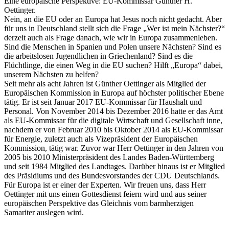
Eine europäische Perspektive: EU-Kommissar Günther H.
Oettinger.
Nein, an die EU oder an Europa hat Jesus noch nicht gedacht. Aber
für uns in Deutschland stellt sich die Frage „Wer ist mein Nächster?“
derzeit auch als Frage danach, wie wir in Europa zusammenleben.
Sind die Menschen in Spanien und Polen unsere Nächsten? Sind es
die arbeitslosen Jugendlichen in Griechenland? Sind es die
Flüchtlinge, die einen Weg in die EU suchen? Hilft „Europa“ dabei,
unserem Nächsten zu helfen?
Seit mehr als acht Jahren ist Günther Oettinger als Mitglied der
Europäischen Kommission in Europa auf höchster politischer Ebene
tätig. Er ist seit Januar 2017 EU-Kommissar für Haushalt und
Personal. Von November 2014 bis Dezember 2016 hatte er das Amt
als EU-Kommissar für die digitale Wirtschaft und Gesellschaft inne,
nachdem er von Februar 2010 bis Oktober 2014 als EU-Kommissar
für Energie, zuletzt auch als Vizepräsident der Europäischen
Kommission, tätig war. Zuvor war Herr Oettinger in den Jahren von
2005 bis 2010 Ministerpräsident des Landes Baden-Württemberg
und seit 1984 Mitglied des Landtages. Darüber hinaus ist er Mitglied
des Präsidiums und des Bundesvorstandes der CDU Deutschlands.
Für Europa ist er einer der Experten. Wir freuen uns, dass Herr
Oettinger mit uns einen Gottesdienst feiern wird und aus seiner
europäischen Perspektive das Gleichnis vom barmherzigen
Samariter auslegen wird.