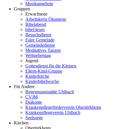
Musikangebote
Gruppen
Erwachsene
Arbeitskreis Ökumene
Bibelabend
bibel:lesen
Besuchsdienst
Faire Gemeinde
Gemeindedienst
Meditatives Tanzen
Weltgebetstag
Jugend
Gottesdienst für die Kleinen
Eltern-Kind-Gruppe
Kinderkirche
Kinderbibelwoche
Für Andere
Begegnungsstätte Uhlbach
CVJM
Diakonie
Krankenpflegeförderverein Obertürkheim
Krankenpflegeverein Uhlbach
Seelsorge
Kirchen
Obertürkheim