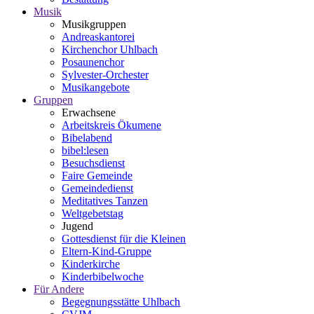
Musik
Musikgruppen
Andreaskantorei
Kirchenchor Uhlbach
Posaunenchor
Sylvester-Orchester
Musikangebote
Gruppen
Erwachsene
Arbeitskreis Ökumene
Bibelabend
bibel:lesen
Besuchsdienst
Faire Gemeinde
Gemeindedienst
Meditatives Tanzen
Weltgebetstag
Jugend
Gottesdienst für die Kleinen
Eltern-Kind-Gruppe
Kinderkirche
Kinderbibelwoche
Für Andere
Begegnungsstätte Uhlbach