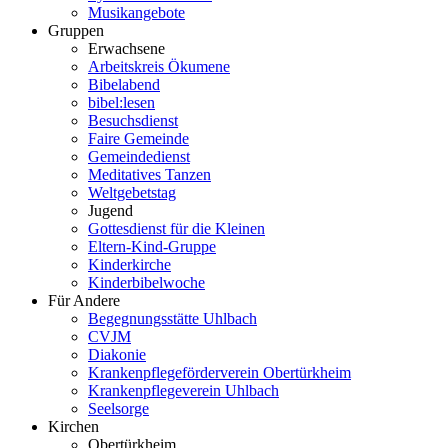
Musikangebote
Gruppen
Erwachsene
Arbeitskreis Ökumene
Bibelabend
bibel:lesen
Besuchsdienst
Faire Gemeinde
Gemeindedienst
Meditatives Tanzen
Weltgebetstag
Jugend
Gottesdienst für die Kleinen
Eltern-Kind-Gruppe
Kinderkirche
Kinderbibelwoche
Für Andere
Begegnungsstätte Uhlbach
CVJM
Diakonie
Krankenpflegeförderverein Obertürkheim
Krankenpflegeverein Uhlbach
Seelsorge
Kirchen
Obertürkheim