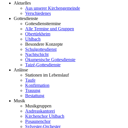
Aktuelles
Aus unserer Kirchengemeinde
Verschiedenes
Gottesdienste
Gottesdiensttermine
Alle Termine und Gruppen
Obertürkheim
Uhlbach
Besondere Konzepte
Schulgottesdienst
Nachtschicht
Ökumenische Gottesdienste
Taizé-Gottesdienste
Anlässe
Stationen im Lebenslauf
Taufe
Konfirmation
Trauung
Bestattung
Musik
Musikgruppen
Andreaskantorei
Kirchenchor Uhlbach
Posaunenchor
Sylvester-Orchester