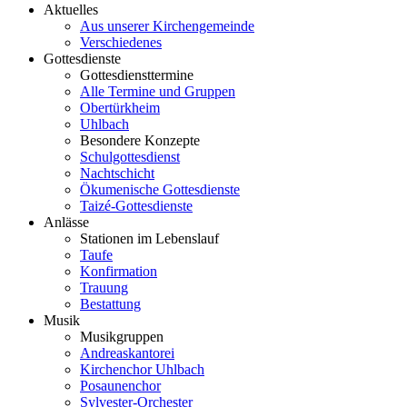
Aktuelles
Aus unserer Kirchengemeinde
Verschiedenes
Gottesdienste
Gottesdiensttermine
Alle Termine und Gruppen
Obertürkheim
Uhlbach
Besondere Konzepte
Schulgottesdienst
Nachtschicht
Ökumenische Gottesdienste
Taizé-Gottesdienste
Anlässe
Stationen im Lebenslauf
Taufe
Konfirmation
Trauung
Bestattung
Musik
Musikgruppen
Andreaskantorei
Kirchenchor Uhlbach
Posaunenchor
Sylvester-Orchester