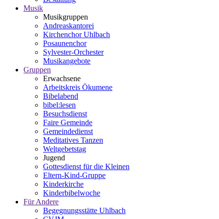
Musik
Musikgruppen
Andreaskantorei
Kirchenchor Uhlbach
Posaunenchor
Sylvester-Orchester
Musikangebote
Gruppen
Erwachsene
Arbeitskreis Ökumene
Bibelabend
bibel:lesen
Besuchsdienst
Faire Gemeinde
Gemeindedienst
Meditatives Tanzen
Weltgebetstag
Jugend
Gottesdienst für die Kleinen
Eltern-Kind-Gruppe
Kinderkirche
Kinderbibelwoche
Für Andere
Begegnungsstätte Uhlbach