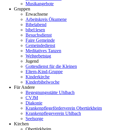
Musikangebote
Gruppen
Erwachsene
Arbeitskreis Ökumene
Bibelabend
bibel:lesen
Besuchsdienst
Faire Gemeinde
Gemeindedienst
Meditatives Tanzen
Weltgebetstag
Jugend
Gottesdienst für die Kleinen
Eltern-Kind-Gruppe
Kinderkirche
Kinderbibelwoche
Für Andere
Begegnungsstätte Uhlbach
CVJM
Diakonie
Krankenpflegeförderverein Obertürkheim
Krankenpflegeverein Uhlbach
Seelsorge
Kirchen
Obertürkheim