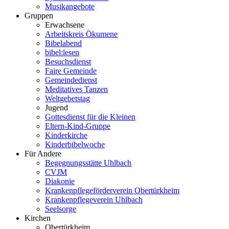
Musikangebote
Gruppen
Erwachsene
Arbeitskreis Ökumene
Bibelabend
bibel:lesen
Besuchsdienst
Faire Gemeinde
Gemeindedienst
Meditatives Tanzen
Weltgebetstag
Jugend
Gottesdienst für die Kleinen
Eltern-Kind-Gruppe
Kinderkirche
Kinderbibelwoche
Für Andere
Begegnungsstätte Uhlbach
CVJM
Diakonie
Krankenpflegeförderverein Obertürkheim
Krankenpflegeverein Uhlbach
Seelsorge
Kirchen
Obertürkheim