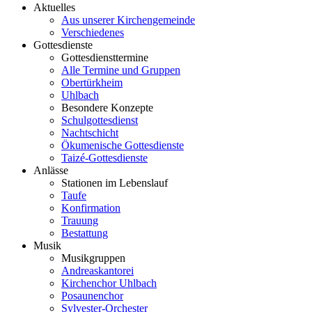
Aktuelles
Aus unserer Kirchengemeinde
Verschiedenes
Gottesdienste
Gottesdiensttermine
Alle Termine und Gruppen
Obertürkheim
Uhlbach
Besondere Konzepte
Schulgottesdienst
Nachtschicht
Ökumenische Gottesdienste
Taizé-Gottesdienste
Anlässe
Stationen im Lebenslauf
Taufe
Konfirmation
Trauung
Bestattung
Musik
Musikgruppen
Andreaskantorei
Kirchenchor Uhlbach
Posaunenchor
Sylvester-Orchester