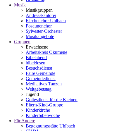
Musik
Musikgruppen
Andreaskantorei
Kirchenchor Uhlbach
Posaunenchor
Sylvester-Orchester
Musikangebote
Gruppen
Erwachsene
Arbeitskreis Ökumene
Bibelabend
bibel:lesen
Besuchsdienst
Faire Gemeinde
Gemeindedienst
Meditatives Tanzen
Weltgebetstag
Jugend
Gottesdienst für die Kleinen
Eltern-Kind-Gruppe
Kinderkirche
Kinderbibelwoche
Für Andere
Begegnungsstätte Uhlbach