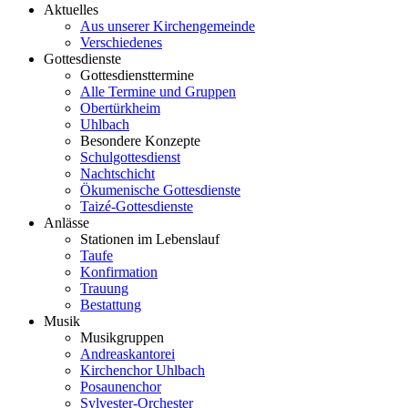
Aktuelles
Aus unserer Kirchengemeinde
Verschiedenes
Gottesdienste
Gottesdiensttermine
Alle Termine und Gruppen
Obertürkheim
Uhlbach
Besondere Konzepte
Schulgottesdienst
Nachtschicht
Ökumenische Gottesdienste
Taizé-Gottesdienste
Anlässe
Stationen im Lebenslauf
Taufe
Konfirmation
Trauung
Bestattung
Musik
Musikgruppen
Andreaskantorei
Kirchenchor Uhlbach
Posaunenchor
Sylvester-Orchester