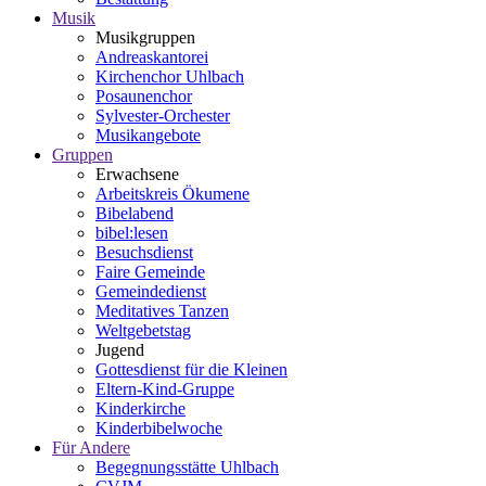
Musik
Musikgruppen
Andreaskantorei
Kirchenchor Uhlbach
Posaunenchor
Sylvester-Orchester
Musikangebote
Gruppen
Erwachsene
Arbeitskreis Ökumene
Bibelabend
bibel:lesen
Besuchsdienst
Faire Gemeinde
Gemeindedienst
Meditatives Tanzen
Weltgebetstag
Jugend
Gottesdienst für die Kleinen
Eltern-Kind-Gruppe
Kinderkirche
Kinderbibelwoche
Für Andere
Begegnungsstätte Uhlbach