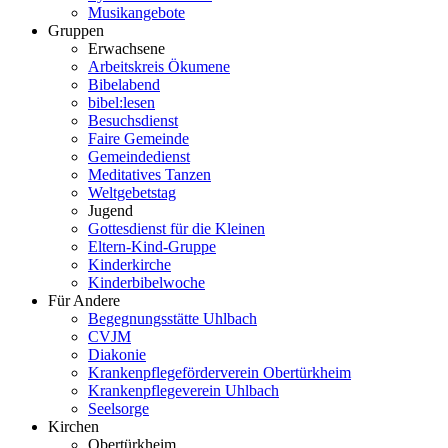
Musikangebote
Gruppen
Erwachsene
Arbeitskreis Ökumene
Bibelabend
bibel:lesen
Besuchsdienst
Faire Gemeinde
Gemeindedienst
Meditatives Tanzen
Weltgebetstag
Jugend
Gottesdienst für die Kleinen
Eltern-Kind-Gruppe
Kinderkirche
Kinderbibelwoche
Für Andere
Begegnungsstätte Uhlbach
CVJM
Diakonie
Krankenpflegeförderverein Obertürkheim
Krankenpflegeverein Uhlbach
Seelsorge
Kirchen
Obertürkheim