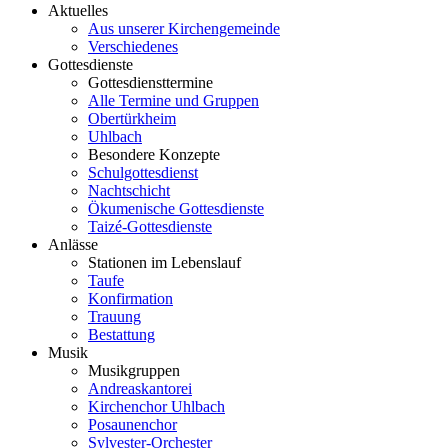
Aktuelles
Aus unserer Kirchengemeinde
Verschiedenes
Gottesdienste
Gottesdiensttermine
Alle Termine und Gruppen
Obertürkheim
Uhlbach
Besondere Konzepte
Schulgottesdienst
Nachtschicht
Ökumenische Gottesdienste
Taizé-Gottesdienste
Anlässe
Stationen im Lebenslauf
Taufe
Konfirmation
Trauung
Bestattung
Musik
Musikgruppen
Andreaskantorei
Kirchenchor Uhlbach
Posaunenchor
Sylvester-Orchester