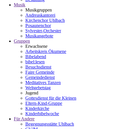
Musik
Musikgruppen
Andreaskantorei
Kirchenchor Uhlbach
Posaunenchor
Sylvester-Orchester
Musikangebote
Gruppen
Erwachsene
Arbeitskreis Ökumene
Bibelabend
bibel:lesen
Besuchsdienst
Faire Gemeinde
Gemeindedienst
Meditatives Tanzen
Weltgebetstag
Jugend
Gottesdienst für die Kleinen
Eltern-Kind-Gruppe
Kinderkirche
Kinderbibelwoche
Für Andere
Begegnungsstätte Uhlbach