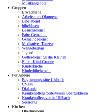
Musikangebote
Gruppen
Erwachsene
Arbeitskreis Ökumene
Bibelabend
bibel:lesen
Besuchsdienst
Faire Gemeinde
Gemeindedienst
Meditatives Tanzen
Weltgebetstag
Jugend
Gottesdienst für die Kleinen
Eltern-Kind-Gruppe
Kinderkirche
Kinderbibelwoche
Für Andere
Begegnungsstätte Uhlbach
CVJM
Diakonie
Krankenpflegeförderverein Obertürkheim
Krankenpflegeverein Uhlbach
Seelsorge
Kirchen
Obertürkheim