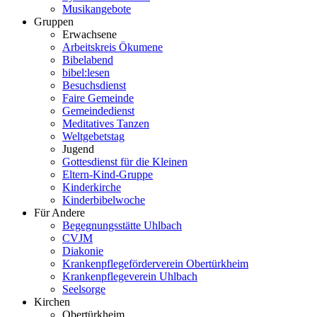
Musikangebote
Gruppen
Erwachsene
Arbeitskreis Ökumene
Bibelabend
bibel:lesen
Besuchsdienst
Faire Gemeinde
Gemeindedienst
Meditatives Tanzen
Weltgebetstag
Jugend
Gottesdienst für die Kleinen
Eltern-Kind-Gruppe
Kinderkirche
Kinderbibelwoche
Für Andere
Begegnungsstätte Uhlbach
CVJM
Diakonie
Krankenpflegeförderverein Obertürkheim
Krankenpflegeverein Uhlbach
Seelsorge
Kirchen
Obertürkheim