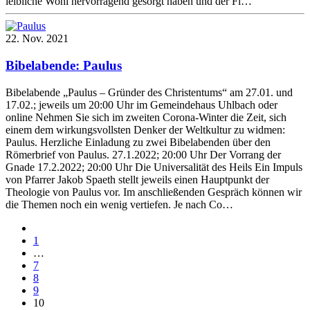
leibliche Wohl hervorragend gesorgt haben und der Fi…
22. Nov. 2021
Bibelabende: Paulus
Bibelabende „Paulus – Gründer des Christentums“ am 27.01. und
17.02.; jeweils um 20:00 Uhr im Gemeindehaus Uhlbach oder
online Nehmen Sie sich im zweiten Corona-Winter die Zeit, sich
einem dem wirkungsvollsten Denker der Weltkultur zu widmen:
Paulus. Herzliche Einladung zu zwei Bibelabenden über den
Römerbrief von Paulus. 27.1.2022; 20:00 Uhr Der Vorrang der
Gnade 17.2.2022; 20:00 Uhr Die Universalität des Heils Ein Impuls
von Pfarrer Jakob Spaeth stellt jeweils einen Hauptpunkt der
Theologie von Paulus vor. Im anschließenden Gespräch können wir
die Themen noch ein wenig vertiefen. Je nach Co…
1
…
7
8
9
10