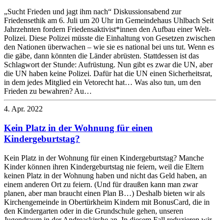
„Sucht Frieden und jagt ihm nach“ Diskussionsabend zur
Friedensethik am 6. Juli um 20 Uhr im Gemeindehaus Uhlbach Seit
Jahrzehnten fordern Friedensaktivist*innen den Aufbau einer Welt-
Polizei. Diese Polizei müsste die Einhaltung von Gesetzen zwischen
den Nationen überwachen – wie sie es national bei uns tut. Wenn es
die gäbe, dann könnten die Länder abrüsten. Stattdessen ist das
Schlagwort der Stunde: Aufrüstung. Nun gibt es zwar die UN, aber
die UN haben keine Polizei. Dafür hat die UN einen Sicherheitsrat,
in dem jedes Mitglied ein Vetorecht hat… Was also tun, um den
Frieden zu bewahren? Au…
4. Apr. 2022
Kein Platz in der Wohnung für einen
Kindergeburtstag?
Kein Platz in der Wohnung für einen Kindergeburtstag? Manche
Kinder können ihren Kindergeburtstag nie feiern, weil die Eltern
keinen Platz in der Wohnung haben und nicht das Geld haben, an
einem anderen Ort zu feiern. (Und für draußen kann man zwar
planen, aber man braucht einen Plan B…) Deshalb bieten wir als
Kirchengemeinde in Obertürkheim Kindern mit BonusCard, die in
den Kindergarten oder in die Grundschule gehen, unseren
Jugendraum in der Andreaskirche an. In diesem Fall reduzieren wir