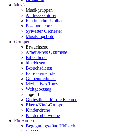
Musik
Musikgruppen
Andreaskantorei
Kirchenchor Uhlbach
Posaunenchor
Sylvester-Orchester
Musikangebote
Gruppen
Erwachsene
Arbeitskreis Ökumene
Bibelabend
bibel:lesen
Besuchsdienst
Faire Gemeinde
Gemeindedienst
Meditatives Tanzen
Weltgebetstag
Jugend
Gottesdienst für die Kleinen
Eltern-Kind-Gruppe
Kinderkirche
Kinderbibelwoche
Für Andere
Begegnungsstätte Uhlbach