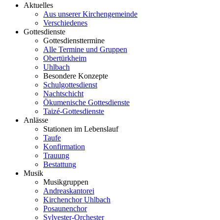
Aktuelles
Aus unserer Kirchengemeinde
Verschiedenes
Gottesdienste
Gottesdiensttermine
Alle Termine und Gruppen
Obertürkheim
Uhlbach
Besondere Konzepte
Schulgottesdienst
Nachtschicht
Ökumenische Gottesdienste
Taizé-Gottesdienste
Anlässe
Stationen im Lebenslauf
Taufe
Konfirmation
Trauung
Bestattung
Musik
Musikgruppen
Andreaskantorei
Kirchenchor Uhlbach
Posaunenchor
Sylvester-Orchester