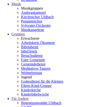
Musik
Musikgruppen
Andreaskantorei
Kirchenchor Uhlbach
Posaunenchor
Sylvester-Orchester
Musikangebote
Gruppen
Erwachsene
Arbeitskreis Ökumene
Bibelabend
bibel:lesen
Besuchsdienst
Faire Gemeinde
Gemeindedienst
Meditatives Tanzen
Weltgebetstag
Jugend
Gottesdienst für die Kleinen
Eltern-Kind-Gruppe
Kinderkirche
Kinderbibelwoche
Für Andere
Begegnungsstätte Uhlbach