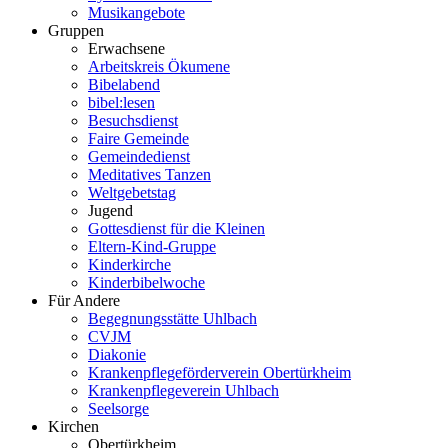
Musikangebote
Gruppen
Erwachsene
Arbeitskreis Ökumene
Bibelabend
bibel:lesen
Besuchsdienst
Faire Gemeinde
Gemeindedienst
Meditatives Tanzen
Weltgebetstag
Jugend
Gottesdienst für die Kleinen
Eltern-Kind-Gruppe
Kinderkirche
Kinderbibelwoche
Für Andere
Begegnungsstätte Uhlbach
CVJM
Diakonie
Krankenpflegeförderverein Obertürkheim
Krankenpflegeverein Uhlbach
Seelsorge
Kirchen
Obertürkheim