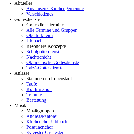
Aktuelles
Aus unserer Kirchengemeinde
Verschiedenes
Gottesdienste
Gottesdiensttermine
Alle Termine und Gruppen
Obertürkheim
Uhlbach
Besondere Konzepte
Schulgottesdienst
Nachtschicht
Ökumenische Gottesdienste
Taizé-Gottesdienste
Anlässe
Stationen im Lebenslauf
Taufe
Konfirmation
Trauung
Bestattung
Musik
Musikgruppen
Andreaskantorei
Kirchenchor Uhlbach
Posaunenchor
Sylvester-Orchester