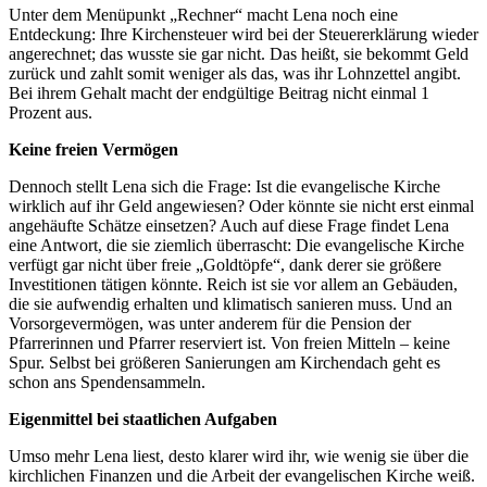
Unter dem Menüpunkt „Rechner“ macht Lena noch eine
Entdeckung: Ihre Kirchensteuer wird bei der Steuererklärung wieder
angerechnet; das wusste sie gar nicht. Das heißt, sie bekommt Geld
zurück und zahlt somit weniger als das, was ihr Lohnzettel angibt.
Bei ihrem Gehalt macht der endgültige Beitrag nicht einmal 1
Prozent aus.
Keine freien Vermögen
Dennoch stellt Lena sich die Frage: Ist die evangelische Kirche
wirklich auf ihr Geld angewiesen? Oder könnte sie nicht erst einmal
angehäufte Schätze einsetzen? Auch auf diese Frage findet Lena
eine Antwort, die sie ziemlich überrascht: Die evangelische Kirche
verfügt gar nicht über freie „Goldtöpfe“, dank derer sie größere
Investitionen tätigen könnte. Reich ist sie vor allem an Gebäuden,
die sie aufwendig erhalten und klimatisch sanieren muss. Und an
Vorsorgevermögen, was unter anderem für die Pension der
Pfarrerinnen und Pfarrer reserviert ist. Von freien Mitteln – keine
Spur. Selbst bei größeren Sanierungen am Kirchendach geht es
schon ans Spendensammeln.
Eigenmittel bei staatlichen Aufgaben
Umso mehr Lena liest, desto klarer wird ihr, wie wenig sie über die
kirchlichen Finanzen und die Arbeit der evangelischen Kirche weiß.