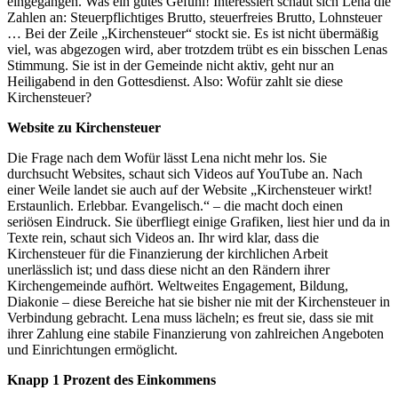
eingegangen. Was ein gutes Gefühl! Interessiert schaut sich Lena die
Zahlen an: Steuerpflichtiges Brutto, steuerfreies Brutto, Lohnsteuer
… Bei der Zeile „Kirchensteuer“ stockt sie. Es ist nicht übermäßig
viel, was abgezogen wird, aber trotzdem trübt es ein bisschen Lenas
Stimmung. Sie ist in der Gemeinde nicht aktiv, geht nur an
Heiligabend in den Gottesdienst. Also: Wofür zahlt sie diese
Kirchensteuer?
Website zu Kirchensteuer
Die Frage nach dem Wofür lässt Lena nicht mehr los. Sie
durchsucht Websites, schaut sich Videos auf YouTube an. Nach
einer Weile landet sie auch auf der Website „Kirchensteuer wirkt!
Erstaunlich. Erlebbar. Evangelisch.“ – die macht doch einen
seriösen Eindruck. Sie überfliegt einige Grafiken, liest hier und da in
Texte rein, schaut sich Videos an. Ihr wird klar, dass die
Kirchensteuer für die Finanzierung der kirchlichen Arbeit
unerlässlich ist; und dass diese nicht an den Rändern ihrer
Kirchengemeinde aufhört. Weltweites Engagement, Bildung,
Diakonie – diese Bereiche hat sie bisher nie mit der Kirchensteuer in
Verbindung gebracht. Lena muss lächeln; es freut sie, dass sie mit
ihrer Zahlung eine stabile Finanzierung von zahlreichen Angeboten
und Einrichtungen ermöglicht.
Knapp 1 Prozent des Einkommens