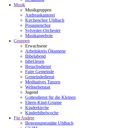
Musik
Musikgruppen
Andreaskantorei
Kirchenchor Uhlbach
Posaunenchor
Sylvester-Orchester
Musikangebote
Gruppen
Erwachsene
Arbeitskreis Ökumene
Bibelabend
bibel:lesen
Besuchsdienst
Faire Gemeinde
Gemeindedienst
Meditatives Tanzen
Weltgebetstag
Jugend
Gottesdienst für die Kleinen
Eltern-Kind-Gruppe
Kinderkirche
Kinderbibelwoche
Für Andere
Begegnungsstätte Uhlbach