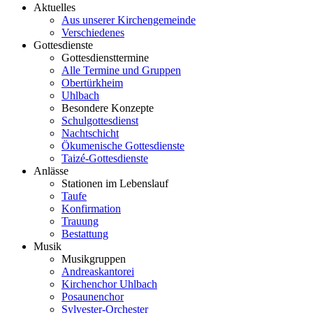
Aktuelles
Aus unserer Kirchengemeinde
Verschiedenes
Gottesdienste
Gottesdiensttermine
Alle Termine und Gruppen
Obertürkheim
Uhlbach
Besondere Konzepte
Schulgottesdienst
Nachtschicht
Ökumenische Gottesdienste
Taizé-Gottesdienste
Anlässe
Stationen im Lebenslauf
Taufe
Konfirmation
Trauung
Bestattung
Musik
Musikgruppen
Andreaskantorei
Kirchenchor Uhlbach
Posaunenchor
Sylvester-Orchester