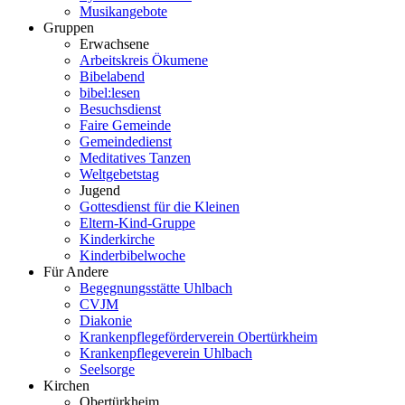
Musikangebote
Gruppen
Erwachsene
Arbeitskreis Ökumene
Bibelabend
bibel:lesen
Besuchsdienst
Faire Gemeinde
Gemeindedienst
Meditatives Tanzen
Weltgebetstag
Jugend
Gottesdienst für die Kleinen
Eltern-Kind-Gruppe
Kinderkirche
Kinderbibelwoche
Für Andere
Begegnungsstätte Uhlbach
CVJM
Diakonie
Krankenpflegeförderverein Obertürkheim
Krankenpflegeverein Uhlbach
Seelsorge
Kirchen
Obertürkheim