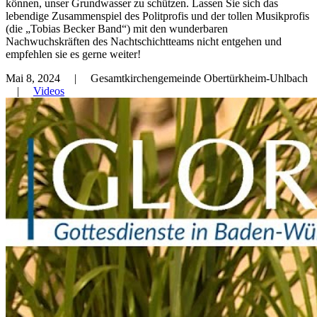
können, unser Grundwasser zu schützen. Lassen Sie sich das
lebendige Zusammenspiel des Politprofis und der tollen Musikprofis
(die „Tobias Becker Band“) mit den wunderbaren
Nachwuchskräften des Nachtschichtteams nicht entgehen und
empfehlen sie es gerne weiter!
Mai 8, 2024
| Gesamtkirchengemeinde Obertürkheim-Uhlbach
|
Videos