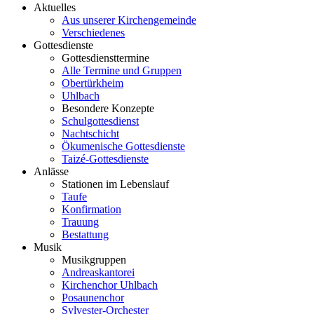
Aktuelles
Aus unserer Kirchengemeinde
Verschiedenes
Gottesdienste
Gottesdiensttermine
Alle Termine und Gruppen
Obertürkheim
Uhlbach
Besondere Konzepte
Schulgottesdienst
Nachtschicht
Ökumenische Gottesdienste
Taizé-Gottesdienste
Anlässe
Stationen im Lebenslauf
Taufe
Konfirmation
Trauung
Bestattung
Musik
Musikgruppen
Andreaskantorei
Kirchenchor Uhlbach
Posaunenchor
Sylvester-Orchester