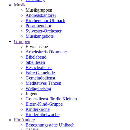
Musik
Musikgruppen
Andreaskantorei
Kirchenchor Uhlbach
Posaunenchor
Sylvester-Orchester
Musikangebote
Gruppen
Erwachsene
Arbeitskreis Ökumene
Bibelabend
bibel:lesen
Besuchsdienst
Faire Gemeinde
Gemeindedienst
Meditatives Tanzen
Weltgebetstag
Jugend
Gottesdienst für die Kleinen
Eltern-Kind-Gruppe
Kinderkirche
Kinderbibelwoche
Für Andere
Begegnungsstätte Uhlbach