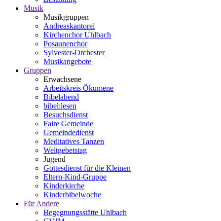
Musik
Musikgruppen
Andreaskantorei
Kirchenchor Uhlbach
Posaunenchor
Sylvester-Orchester
Musikangebote
Gruppen
Erwachsene
Arbeitskreis Ökumene
Bibelabend
bibel:lesen
Besuchsdienst
Faire Gemeinde
Gemeindedienst
Meditatives Tanzen
Weltgebetstag
Jugend
Gottesdienst für die Kleinen
Eltern-Kind-Gruppe
Kinderkirche
Kinderbibelwoche
Für Andere
Begegnungsstätte Uhlbach