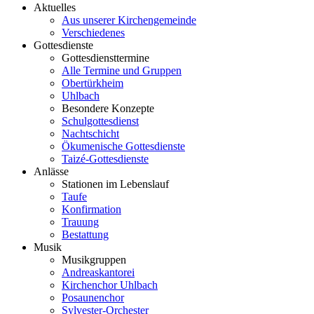
Aktuelles
Aus unserer Kirchengemeinde
Verschiedenes
Gottesdienste
Gottesdiensttermine
Alle Termine und Gruppen
Obertürkheim
Uhlbach
Besondere Konzepte
Schulgottesdienst
Nachtschicht
Ökumenische Gottesdienste
Taizé-Gottesdienste
Anlässe
Stationen im Lebenslauf
Taufe
Konfirmation
Trauung
Bestattung
Musik
Musikgruppen
Andreaskantorei
Kirchenchor Uhlbach
Posaunenchor
Sylvester-Orchester