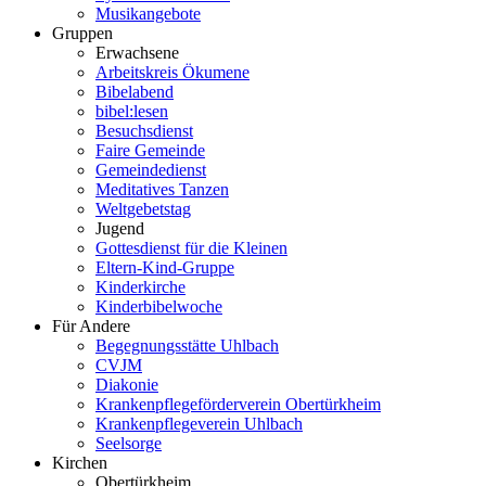
Musikangebote
Gruppen
Erwachsene
Arbeitskreis Ökumene
Bibelabend
bibel:lesen
Besuchsdienst
Faire Gemeinde
Gemeindedienst
Meditatives Tanzen
Weltgebetstag
Jugend
Gottesdienst für die Kleinen
Eltern-Kind-Gruppe
Kinderkirche
Kinderbibelwoche
Für Andere
Begegnungsstätte Uhlbach
CVJM
Diakonie
Krankenpflegeförderverein Obertürkheim
Krankenpflegeverein Uhlbach
Seelsorge
Kirchen
Obertürkheim