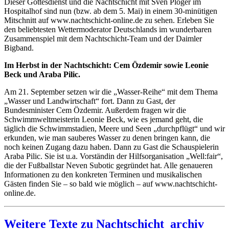
Dieser Gottesdienst und die Nachtschicht mit Sven Plöger im
Hospitalhof sind nun (bzw. ab dem 5. Mai) in einem 30-minütigen
Mitschnitt auf www.nachtschicht-online.de zu sehen. Erleben Sie
den beliebtesten Wettermoderator Deutschlands im wunderbaren
Zusammenspiel mit dem Nachtschicht-Team und der Daimler
Bigband.
Im Herbst in der Nachtschicht: Cem Özdemir sowie Leonie
Beck und Araba Pilic.
Am 21. September setzen wir die „Wasser-Reihe“ mit dem Thema
„Wasser und Landwirtschaft“ fort. Dann zu Gast, der
Bundesminister Cem Özdemir. Außerdem fragen wir die
Schwimmweltmeisterin Leonie Beck, wie es jemand geht, die
täglich die Schwimmstadien, Meere und Seen „durchpflügt“ und wir
erkunden, wie man sauberes Wasser zu denen bringen kann, die
noch keinen Zugang dazu haben. Dann zu Gast die Schauspielerin
Araba Pilic. Sie ist u.a. Vorständin der Hilfsorganisation „Well:fair“,
die der Fußballstar Neven Subotic gegründet hat. Alle genaueren
Informationen zu den konkreten Terminen und musikalischen
Gästen finden Sie – so bald wie möglich – auf www.nachtschicht-
online.de.
Weitere Texte zu Nachtschicht_archiv