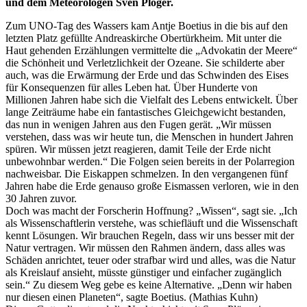
und dem Meteorologen Sven Plöger.
Zum UNO-Tag des Wassers kam Antje Boetius in die bis auf den
letzten Platz gefüllte Andreaskirche Obertürkheim. Mit unter die
Haut gehenden Erzählungen vermittelte die „Advokatin der Meere“
die Schönheit und Verletzlichkeit der Ozeane. Sie schilderte aber
auch, was die Erwärmung der Erde und das Schwinden des Eises
für Konsequenzen für alles Leben hat. Über Hunderte von
Millionen Jahren habe sich die Vielfalt des Lebens entwickelt. Über
lange Zeiträume habe ein fantastisches Gleichgewicht bestanden,
das nun in wenigen Jahren aus den Fugen gerät. „Wir müssen
verstehen, dass was wir heute tun, die Menschen in hundert Jahren
spüren. Wir müssen jetzt reagieren, damit Teile der Erde nicht
unbewohnbar werden.“ Die Folgen seien bereits in der Polarregion
nachweisbar. Die Eiskappen schmelzen. In den vergangenen fünf
Jahren habe die Erde genauso große Eismassen verloren, wie in den
30 Jahren zuvor.
Doch was macht der Forscherin Hoffnung? „Wissen“, sagt sie. „Ich
als Wissenschaftlerin verstehe, was schiefläuft und die Wissenschaft
kennt Lösungen. Wir brauchen Regeln, dass wir uns besser mit der
Natur vertragen. Wir müssen den Rahmen ändern, dass alles was
Schäden anrichtet, teuer oder strafbar wird und alles, was die Natur
als Kreislauf ansieht, müsste günstiger und einfacher zugänglich
sein.“ Zu diesem Weg gebe es keine Alternative. „Denn wir haben
nur diesen einen Planeten“, sagte Boetius. (Mathias Kuhn)