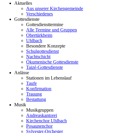
Aktuelles
Aus unserer Kirchengemeinde
Verschiedenes
Gottesdienste
Gottesdiensttermine
Alle Termine und Gruppen
Obertürkheim
Uhlbach
Besondere Konzepte
Schulgottesdienst
Nachtschicht
Ökumenische Gottesdienste
Taizé-Gottesdienste
Anlässe
Stationen im Lebenslauf
Taufe
Konfirmation
Trauung
Bestattung
Musik
Musikgruppen
Andreaskantorei
Kirchenchor Uhlbach
Posaunenchor
Sylvester-Orchester