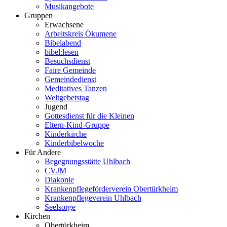
Musikangebote
Gruppen
Erwachsene
Arbeitskreis Ökumene
Bibelabend
bibel:lesen
Besuchsdienst
Faire Gemeinde
Gemeindedienst
Meditatives Tanzen
Weltgebetstag
Jugend
Gottesdienst für die Kleinen
Eltern-Kind-Gruppe
Kinderkirche
Kinderbibelwoche
Für Andere
Begegnungsstätte Uhlbach
CVJM
Diakonie
Krankenpflegeförderverein Obertürkheim
Krankenpflegeverein Uhlbach
Seelsorge
Kirchen
Obertürkheim