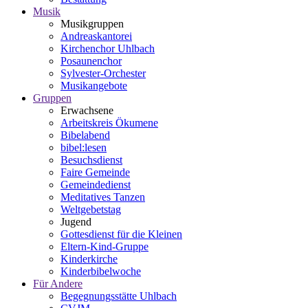
Musik
Musikgruppen
Andreaskantorei
Kirchenchor Uhlbach
Posaunenchor
Sylvester-Orchester
Musikangebote
Gruppen
Erwachsene
Arbeitskreis Ökumene
Bibelabend
bibel:lesen
Besuchsdienst
Faire Gemeinde
Gemeindedienst
Meditatives Tanzen
Weltgebetstag
Jugend
Gottesdienst für die Kleinen
Eltern-Kind-Gruppe
Kinderkirche
Kinderbibelwoche
Für Andere
Begegnungsstätte Uhlbach