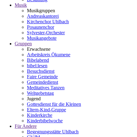
Musik
Musikgruppen
Andreaskantorei
Kirchenchor Uhlbach
Posaunenchor
Sylvester-Orchester
Musikangebote
Gruppen
Erwachsene
Arbeitskreis Ökumene
Bibelabend
bibel:lesen
Besuchsdienst
Faire Gemeinde
Gemeindedienst
Meditatives Tanzen
Weltgebetstag
Jugend
Gottesdienst für die Kleinen
Eltern-Kind-Gruppe
Kinderkirche
Kinderbibelwoche
Für Andere
Begegnungsstätte Uhlbach