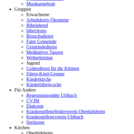
Musikangebote
Gruppen
Erwachsene
Arbeitskreis Ökumene
Bibelabend
bibel:lesen
Besuchsdienst
Faire Gemeinde
Gemeindedienst
Meditatives Tanzen
Weltgebetstag
Jugend
Gottesdienst für die Kleinen
Eltern-Kind-Gruppe
Kinderkirche
Kinderbibelwoche
Für Andere
Begegnungsstätte Uhlbach
CVJM
Diakonie
Krankenpflegeförderverein Obertürkheim
Krankenpflegeverein Uhlbach
Seelsorge
Kirchen
Obertürkheim