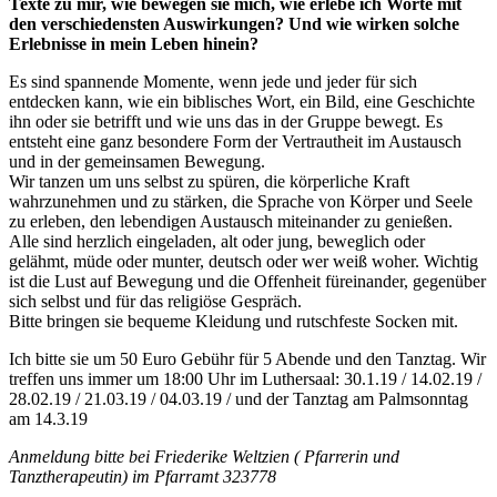
Texte zu mir, wie bewegen sie mich, wie erlebe ich Worte mit
den verschiedensten Auswirkungen? Und wie wirken solche
Erlebnisse in mein Leben hinein?
Es sind spannende Momente, wenn jede und jeder für sich
entdecken kann, wie ein biblisches Wort, ein Bild, eine Geschichte
ihn oder sie betrifft und wie uns das in der Gruppe bewegt. Es
entsteht eine ganz besondere Form der Vertrautheit im Austausch
und in der gemeinsamen Bewegung.
Wir tanzen um uns selbst zu spüren, die körperliche Kraft
wahrzunehmen und zu stärken, die Sprache von Körper und Seele
zu erleben, den lebendigen Austausch miteinander zu genießen.
Alle sind herzlich eingeladen, alt oder jung, beweglich oder
gelähmt, müde oder munter, deutsch oder wer weiß woher. Wichtig
ist die Lust auf Bewegung und die Offenheit füreinander, gegenüber
sich selbst und für das religiöse Gespräch.
Bitte bringen sie bequeme Kleidung und rutschfeste Socken mit.
Ich bitte sie um 50 Euro Gebühr für 5 Abende und den Tanztag. Wir
treffen uns immer um 18:00 Uhr im Luthersaal: 30.1.19 / 14.02.19 /
28.02.19 / 21.03.19 / 04.03.19 / und der Tanztag am Palmsonntag
am 14.3.19
Anmeldung bitte bei Friederike Weltzien ( Pfarrerin und
Tanztherapeutin) im Pfarramt 323778