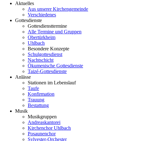
Aktuelles
Aus unserer Kirchengemeinde
Verschiedenes
Gottesdienste
Gottesdiensttermine
Alle Termine und Gruppen
Obertürkheim
Uhlbach
Besondere Konzepte
Schulgottesdienst
Nachtschicht
Ökumenische Gottesdienste
Taizé-Gottesdienste
Anlässe
Stationen im Lebenslauf
Taufe
Konfirmation
Trauung
Bestattung
Musik
Musikgruppen
Andreaskantorei
Kirchenchor Uhlbach
Posaunenchor
Sylvester-Orchester