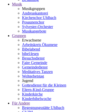
Musik
Musikgruppen
Andreaskantorei
Kirchenchor Uhlbach
Posaunenchor
Sylvester-Orchester
Musikangebote
Gruppen
Erwachsene
Arbeitskreis Ökumene
Bibelabend
bibel:lesen
Besuchsdienst
Faire Gemeinde
Gemeindedienst
Meditatives Tanzen
Weltgebetstag
Jugend
Gottesdienst für die Kleinen
Eltern-Kind-Gruppe
Kinderkirche
Kinderbibelwoche
Für Andere
Begegnungsstätte Uhlbach