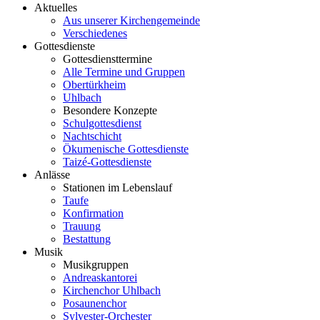
Aktuelles
Aus unserer Kirchengemeinde
Verschiedenes
Gottesdienste
Gottesdiensttermine
Alle Termine und Gruppen
Obertürkheim
Uhlbach
Besondere Konzepte
Schulgottesdienst
Nachtschicht
Ökumenische Gottesdienste
Taizé-Gottesdienste
Anlässe
Stationen im Lebenslauf
Taufe
Konfirmation
Trauung
Bestattung
Musik
Musikgruppen
Andreaskantorei
Kirchenchor Uhlbach
Posaunenchor
Sylvester-Orchester