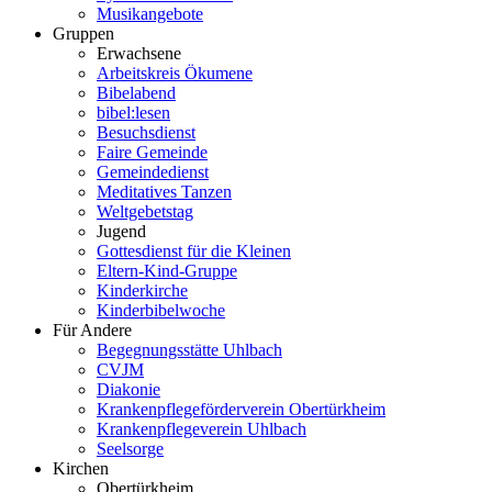
Musikangebote
Gruppen
Erwachsene
Arbeitskreis Ökumene
Bibelabend
bibel:lesen
Besuchsdienst
Faire Gemeinde
Gemeindedienst
Meditatives Tanzen
Weltgebetstag
Jugend
Gottesdienst für die Kleinen
Eltern-Kind-Gruppe
Kinderkirche
Kinderbibelwoche
Für Andere
Begegnungsstätte Uhlbach
CVJM
Diakonie
Krankenpflegeförderverein Obertürkheim
Krankenpflegeverein Uhlbach
Seelsorge
Kirchen
Obertürkheim