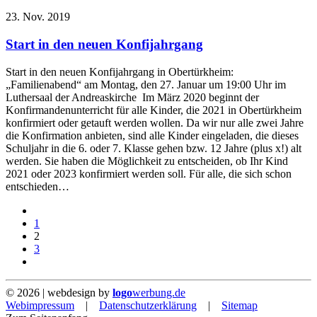
23. Nov. 2019
Start in den neuen Konfijahrgang
Start in den neuen Konfijahrgang in Obertürkheim:
„Familienabend“ am Montag, den 27. Januar um 19:00 Uhr im
Luthersaal der Andreaskirche Im März 2020 beginnt der
Konfirmandenunterricht für alle Kinder, die 2021 in Obertürkheim
konfirmiert oder getauft werden wollen. Da wir nur alle zwei Jahre
die Konfirmation anbieten, sind alle Kinder eingeladen, die dieses
Schuljahr in die 6. oder 7. Klasse gehen bzw. 12 Jahre (plus x!) alt
werden. Sie haben die Möglichkeit zu entscheiden, ob Ihr Kind
2021 oder 2023 konfirmiert werden soll. Für alle, die sich schon
entschieden…
1
2
3
©
2026
| webdesign by
logo
werbung.de
Webimpressum
|
Datenschutzerklärung
|
Sitemap