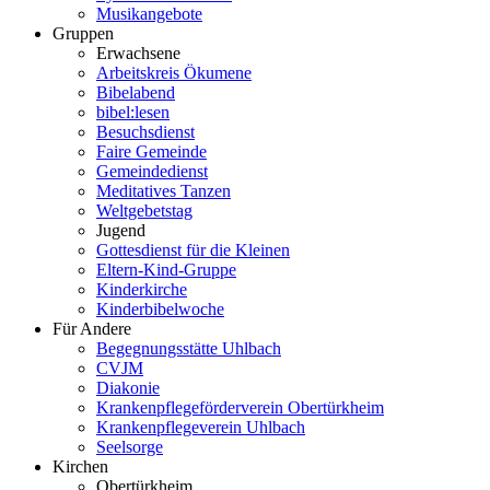
Musikangebote
Gruppen
Erwachsene
Arbeitskreis Ökumene
Bibelabend
bibel:lesen
Besuchsdienst
Faire Gemeinde
Gemeindedienst
Meditatives Tanzen
Weltgebetstag
Jugend
Gottesdienst für die Kleinen
Eltern-Kind-Gruppe
Kinderkirche
Kinderbibelwoche
Für Andere
Begegnungsstätte Uhlbach
CVJM
Diakonie
Krankenpflegeförderverein Obertürkheim
Krankenpflegeverein Uhlbach
Seelsorge
Kirchen
Obertürkheim