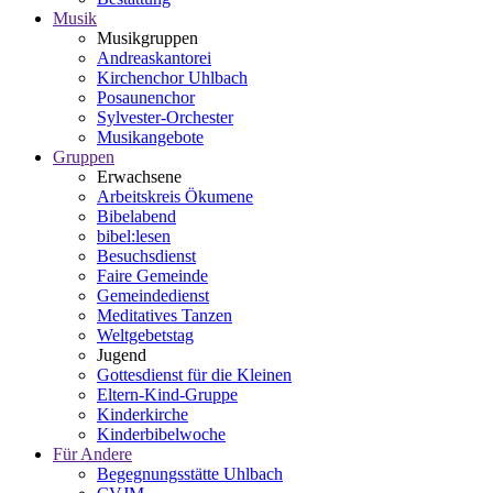
Musik
Musikgruppen
Andreaskantorei
Kirchenchor Uhlbach
Posaunenchor
Sylvester-Orchester
Musikangebote
Gruppen
Erwachsene
Arbeitskreis Ökumene
Bibelabend
bibel:lesen
Besuchsdienst
Faire Gemeinde
Gemeindedienst
Meditatives Tanzen
Weltgebetstag
Jugend
Gottesdienst für die Kleinen
Eltern-Kind-Gruppe
Kinderkirche
Kinderbibelwoche
Für Andere
Begegnungsstätte Uhlbach