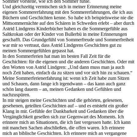
Sommer vorstelle, wie ich den Sommer fühle.
Und gleichzeitig vermischen sich in meiner Erinnerung meine
eigenen Sommererfahrung mit den Sommererfahrungen, die ich aus
Büchern und Geschichten kenne. So habe ich beispielsweise nie die
Mittsommernächte auf den Schären in Schweden erlebt – aber durch
Astrid Lindgrens Kinderbücher haben es die Sommergefühle aus
Saltkrokan oder der Kinder von Bullerbü in meine Erinnerungen
geschafft. Das Grundgefühl von Sommerfreude und Sommerfreiheit
war mir so vertraut, dass Astrid Lindgrens Geschichten gut zu
meinen Sommergefühlen gepasst hat.
In den Sommerferien hat man im besten Fall Zeit für die
Geschichten: für die eigenen und die anderen Geschichten. Oder mit
den Worten von Astrid Lindgren: „Und dann muss man ja auch
noch Zeit haben, einfach da zu sitzen und vor sich hin zu schauen.“
Meine Sommerferienerfahrung ist: wenn ich Zeit habe zum Sitzen
und Schauen, dann fange ich irgendwann – das kann auch ganz
schön lang dauern – an, meinen Gedanken und Gefühlen und
nachzuspüren.
In mir steigen meine Geschichten und die gehörten, gelesenen,
gesehenen, geteilten Geschichten auf – und es entsteht ein großer
Klang in mir. Gefühle der Dankbarkeit und Gedanken über die
Vergänglichkeit gesellen sich zur Gegenwart des Moments. Ich
erinnere mich an Situationen, die ich fast vergessen hatte. Ich kann
mit manchen Sachen abschließen, die offen waren. Ich erinnere
mich an biblische Geschichten. Ich erinnere mich an vergangene