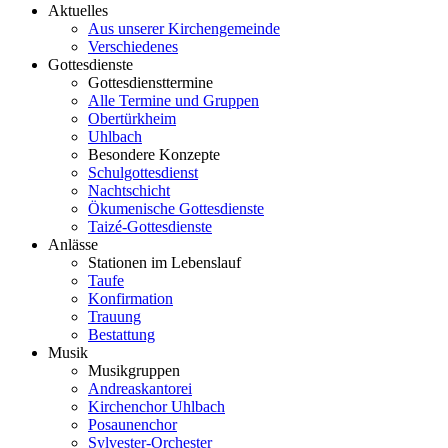
Aktuelles
Aus unserer Kirchengemeinde
Verschiedenes
Gottesdienste
Gottesdiensttermine
Alle Termine und Gruppen
Obertürkheim
Uhlbach
Besondere Konzepte
Schulgottesdienst
Nachtschicht
Ökumenische Gottesdienste
Taizé-Gottesdienste
Anlässe
Stationen im Lebenslauf
Taufe
Konfirmation
Trauung
Bestattung
Musik
Musikgruppen
Andreaskantorei
Kirchenchor Uhlbach
Posaunenchor
Sylvester-Orchester